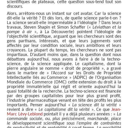
scientifiques de plateaux, cette question sous-tend tout son
discours.
Alors, arrêtons-nous un instant sur cet avatar. Car la science
dit-elle la vérité ? Et dès lors, de quelle science parle-t-on ?
La science serait-elle imperméable à l’idéologie ? Dans leurs
travaux, Steven Shapin et Simon Schaffer («
Léviathan et la
pompe à air
», à La Découverte) pointent l’idéologie de
l’objectivité scientifique, arguant que les chercheurs sont des
gens partisans, intéressés, et que leurs jugements sont
affectés par leur condition sociale, leurs ambitions et leurs
croyances. La plupart du temps, les chercheurs ne sont pas
impartiaux. D’autant moins que, dans la question dont nous
débattons aujourd’hui, nous avons à faire à de la techno-
science, de la science appliquée. Le capitalisme, dont la
pierre angulaire se nomme « droit de propriété », a gravé
dans le marbre de « l’Accord sur les Droits de Propriété
Intellectuelle liés au Commerce » (ADPIC) de l’Organisation
Mondiale du Commerce (OMC) cette extension du droit à la
propriété immatérielle qui régit et oriente aujourd’hui la
quasi totalité de la recherche. La techno-science est financée
par des groupes capitalistes pour leur plus grand profit,
l’industrie pharmaceutique venant en tête des profits les plus
importants. Penser aujourd’hui «
La science dit la vérité
»
revient à dire «
Le capitalisme dit la vérité
». Ce que
Jean-
Marc Lévy-Leblond
pointait il y a déjà plusieurs années : «
La
commande sociale, ou, plus précisément, marchande, place
le développement scientifique sous l’empire de contraintes
de productivité et de rentabilité à court terme. La possibilité