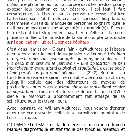
sans précédent contre le statut de la Fonction Publique),
qu’aucune place ne leur soit accordée dans les médias pour y
exposer leur position et leur désarroi. Il est tout à fait
remarquable, à l’heure où la presse ne cesse d’attirer
l’attention sur l’état délétère des services hospitaliers,
notamment du fait du manque de personnel soignant, qu’elle
n’ait pas un mot quant aux soignant(e)s suspendu(e)s. Elles et
ils n’existent tout simplement pas, bien qu’elles et ils soient
plusieurs milliers. Le ministre de la santé compte sans doute
sur
l’application Hublo, l’Uber des hôpitaux
.
C’est dans l’émission « C dans l’air » qu’Audureau se laissera
aller à exprimer le fond de sa pensée : «
On peut très bien
dire que le marxisme, par exemple, qui imagine ou décrit – il
y a deux manières de le percevoir – une opposition un peu
manichéenne entre grand capital et prolétariat, c’est le socle
d’une pensée un peu manichéenne …
» (2’52). Ben oui : au
fond, le marxisme ne serait rien d’autre que du complotisme,
puisqu’il postule que des détenteurs de moyens de
production «
ourdiraient quelque chose de malveillant contre
la population
» (ouvrière) alors que depuis la fin du XVIIIe
siècle le patronat a abondamment fait étalage de sa
sollicitude pour les travailleurs.
Avec l’ouvrage de William Audureau, nous venons d’entrer
dans une ère nouvelle, celle du « parasitisme mental » de
l’esprit critique.
(1)
DSM 5 : Le DSM-5 est la dernière et cinquième édition du
Manuel diagnostique et statistique des troubles mentaux et