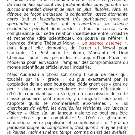
de recherches spéculatives fondamentales sans garantie de
succès immédiat devient de plus en plus illusoire. Ainsi se
dénoue de façon insidieuse la conjonction, assez étonnante
après tout et historiquement très particulière, entre la
spéculation et l’action, qui a caractérisé la science
occidentale pendant deux siècles
». Pour un constat sans
complaisance sur cette relation incestueuse entre industrie
et recherche (dite scientifique), on pourra se référer à
l’ouvrage d’Annie Thébaud-Mony, «
La science asservie
»,
dans lequel elle démontre, de Turner et Newal pour
l’amiante, Du Pont pour le plomb, Monsanto et Dow
Chemical pour les pesticides et aujourd’hui Pfizer et
Moderna pour les vaccins, l’ampleur des compromissions du
monde scientifique officiel avec l’industrie.
Mais Audureau a choisi son camp ! Celui de ceux qui,
touchés par la « grâce », ou plus exactement par la
cooptation de la classe bourgeoise, dédaignent ces « gens de
peu » dans une condescendance de classe détestable. Il
n’hésite cependant pas à s’ériger en connaisseur de cette
classe populaire qu’il méprise, y distinguant ceux dont il
rapporte qu’ils se nommeraient eux-mêmes : «
les
chercheurs de vérité, les éveillés, les résistants, les lanceurs
d’alerte
» (bien sûr, un lanceur d’alerte ne peut pas être
autre chose qu’un complotiste !). D’où ce glissement
sémantique entre populisme et complotisme : «
Il y a un
paradoxe propre au complotisme, c’est qu’on s’imagine (être)
le Peuple, mais en même temps, comme on est des éveillés,