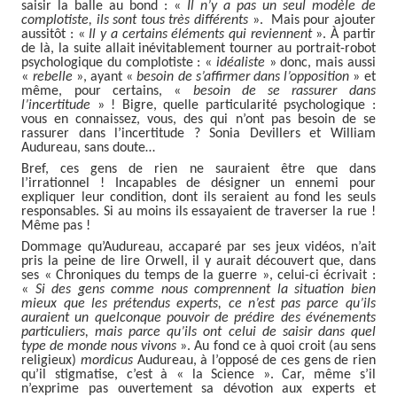
saisir la balle au bond : «
Il n’y a pas un seul modèle de
complotiste, ils sont tous très différents
». Mais pour ajouter
aussitôt : «
Il y a certains éléments qui reviennent
». À partir
de là, la suite allait inévitablement tourner au portrait-robot
psychologique du complotiste : «
idéaliste
» donc, mais aussi
«
rebelle
», ayant «
besoin de s’affirmer dans l’opposition
» et
même, pour certains, «
besoin de se rassurer dans
l’incertitude
» ! Bigre, quelle particularité psychologique :
vous en connaissez, vous, des qui n’ont pas besoin de se
rassurer dans l’incertitude ? Sonia Devillers et William
Audureau, sans doute…
Bref, ces gens de rien ne sauraient être que dans
l’irrationnel ! Incapables de désigner un ennemi pour
expliquer leur condition, dont ils seraient au fond les seuls
responsables. Si au moins ils essayaient de traverser la rue !
Même pas !
Dommage qu’Audureau, accaparé par ses jeux vidéos, n’ait
pris la peine de lire Orwell, il y aurait découvert que, dans
ses « Chroniques du temps de la guerre », celui-ci écrivait :
«
Si des gens comme nous comprennent la situation bien
mieux que les prétendus experts, ce n’est pas parce qu’ils
auraient un quelconque pouvoir de prédire des événements
particuliers, mais parce qu’ils ont celui de saisir dans quel
type de monde nous vivons
». Au fond ce à quoi croit (au sens
religieux)
mordicus
Audureau, à l’opposé de ces gens de rien
qu’il stigmatise, c’est à « la Science ». Car, même s’il
n’exprime pas ouvertement sa dévotion aux experts et