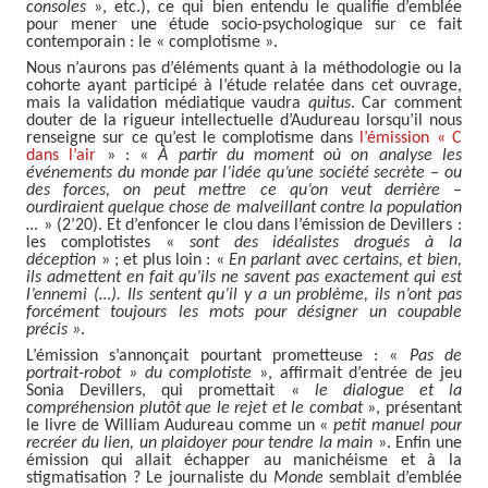
consoles
», etc.), ce qui bien entendu le qualifie d’emblée
pour mener une étude socio-psychologique sur ce fait
contemporain : le « complotisme ».
Nous n’aurons pas d’éléments quant à la méthodologie ou la
cohorte ayant participé à l’étude relatée dans cet ouvrage,
mais la validation médiatique vaudra
quitus
. Car comment
douter de la rigueur intellectuelle d’Audureau lorsqu’il nous
renseigne sur ce qu’est le complotisme dans
l’émission « C
dans l’air
» : «
À partir du moment où on analyse les
événements du monde par l’idée qu’une société secrète – ou
des forces, on peut mettre ce qu’on veut derrière –
ourdiraient quelque chose de malveillant contre la population
…
» (2’20). Et d’enfoncer le clou dans l’émission de Devillers :
les complotistes «
sont des idéalistes drogués à la
déception
» ; et plus loin : «
En parlant avec certains, et bien,
ils admettent en fait qu’ils ne savent pas exactement qui est
l’ennemi (…). Ils sentent qu’il y a un problème, ils n’ont pas
forcément toujours les mots pour désigner un coupable
précis »
.
L’émission s’annonçait pourtant prometteuse : «
Pas de
portrait-robot » du complotiste
», affirmait d’entrée de jeu
Sonia Devillers, qui promettait «
le dialogue et la
compréhension plutôt que le rejet et le combat
», présentant
le livre de William Audureau comme un «
petit manuel pour
recréer du lien, un plaidoyer pour tendre la main
». Enfin une
émission qui allait échapper au manichéisme et à la
stigmatisation ? Le journaliste du
Monde
semblait d’emblée