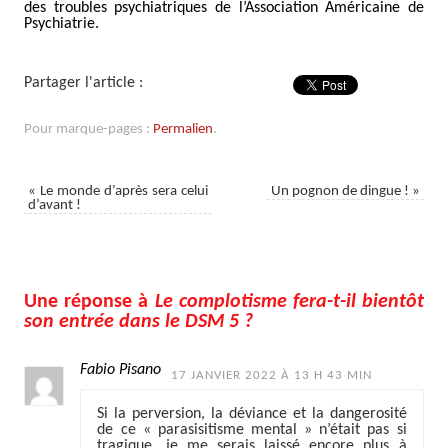
des troubles psychiatriques de l’Association Américaine de
Psychiatrie.
Partager l'article :
Pour marque-pages :
Permalien
.
«
Le monde d’après sera celui
Un pognon de dingue !
»
d’avant !
Une réponse à
Le complotisme fera-t-il bientôt
son entrée dans le DSM 5 ?
Fabio Pisano
17 JANVIER 2022 À 13 H 43 MIN
Si la perversion, la déviance et la dangerosité
de ce « parasisitisme mental » n’était pas si
tragique, je me serais laissé encore plus à