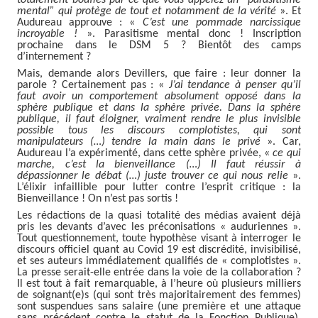
mental” qui protège de tout et notamment de la vérité
». Et
Audureau approuve : «
C’est une pommade narcissique
incroyable !
». Parasitisme mental donc ! Inscription
prochaine dans le DSM 5 ? Bientôt des camps
d’internement ?
Mais, demande alors Devillers, que faire : leur donner la
parole ? Certainement pas : «
J’ai tendance à penser qu’il
faut avoir un comportement absolument opposé dans la
sphère publique et dans la sphère privée. Dans la sphère
publique, il faut éloigner, vraiment rendre le plus invisible
possible tous les discours complotistes, qui sont
manipulateurs (…) tendre la main dans le privé
». Car,
Audureau l’a expérimenté, dans cette sphère privée, «
ce qui
marche, c’est la bienveillance (…) Il faut réussir à
dépassionner le débat (…) juste trouver ce qui nous relie
».
L’élixir infaillible pour lutter contre l’esprit critique : la
Bienveillance ! On n’est pas sortis !
Les rédactions de la quasi totalité des médias avaient déjà
pris les devants d’avec les préconisations « auduriennes ».
Tout questionnement, toute hypothèse visant à interroger le
discours officiel quant au Covid 19 est discrédité, invisibilisé,
et ses auteurs immédiatement qualifiés de « complotistes ».
La presse serait-elle entrée dans la voie de la collaboration ?
Il est tout à fait remarquable, à l’heure où plusieurs milliers
de soignant(e)s (qui sont très majoritairement des femmes)
sont suspendues sans salaire (une première et une attaque