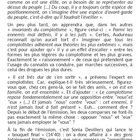
comme on est une élite, on a besoin de se représenter au
dessus du peuple (…) Du coup, il y a toujours cette espèce de
positionnement, on s’imagine être une espèce d’avant-garde
du peuple, c’est-à-dire qu’il faudrait l’éveiller
».
Un peu plus tard, on apprendra que, dans les autres
«
invariants du complotisme
», figure celui-ci : «
Parmi les
ennemis mal définis, il y a les juifs
». Certes, Audureau
reconnaît qu’on aurait tort d’«
imaginer que tous les
complotistes adhérent aux théories les plus extrêmes
», mais
c’est pour ajouter qu’«
il y a un effet d’escalier
» entre les
formes les plus légères du complotisme et les plus graves.
Exactement le « raisonnement » de ceux qui prétendent que
l’usage du cannabis va conduire, par marches successives, à
celui des drogues les plus dures.
« Il est très dur de s’en sortir
», a prévenu l’expert en
complotistes. Car, explique-t-il très sérieusement, figurez-
vous que, chez ces gens-là, on se fait des amis, «
on est en
famille, on est ensemble
». Et d’ajouter : «
Le complotisme
repose fondamentalement sur une opposition entre “nous”et
“eux » (…) Et jamais “nous” contre “vous” : cet ennemi, il
n’est jamais tout à fait présent
». Euh… comment dire ?
Depuis le début de l’émission, les deux comparses ne font-ils
pas exactement la même chose : opposer “nous” et “eux“
sans jamais employer le “vous” ?
À la fin de l’émission, c’est Sonia Devillers qui lance le
« bouquet final » (14’40) : on a donc affaire à «
des gens
totalement bouffés par ce que vous appelez un “parasitisme