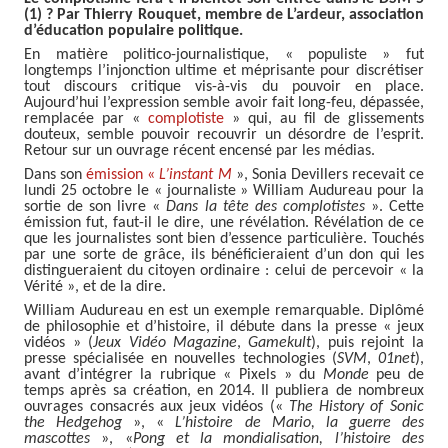
(1) ? Par Thierry Rouquet, membre de L’ardeur, association
d’éducation populaire politique.
En matière politico-journalistique, « populiste » fut
longtemps l’injonction ultime et méprisante pour discrétiser
tout discours critique vis-à-vis du pouvoir en place.
Aujourd’hui l’expression semble avoir fait long-feu, dépassée,
remplacée par «
complotiste
» qui, au fil de glissements
douteux, semble pouvoir recouvrir un désordre de l’esprit.
Retour sur un ouvrage récent encensé par les médias.
Dans son
émission «
L’instant M
», Sonia Devillers recevait ce
lundi 25 octobre le « journaliste » William Audureau pour la
sortie de son livre «
Dans la tête des complotistes
». Cette
émission fut, faut-il le dire, une révélation. Révélation de ce
que les journalistes sont bien d’essence particulière. Touchés
par une sorte de grâce, ils bénéficieraient d’un don qui les
distingueraient du citoyen ordinaire : celui de percevoir « la
Vérité », et de la dire.
William Audureau en est un exemple remarquable. Diplômé
de philosophie et d’histoire, il débute dans la presse « jeux
vidéos » (
Jeux Vidéo Magazine
,
Gamekult
), puis rejoint la
presse spécialisée en nouvelles technologies (
SVM
,
01net
),
avant d’intégrer la rubrique « Pixels » du
Monde
peu de
temps après sa création, en 2014. Il publiera de nombreux
ouvrages consacrés aux jeux vidéos («
The History of Sonic
the Hedgehog
», «
L’histoire de Mario, la guerre des
mascottes
», «
Pong et la mondialisation, l’histoire des