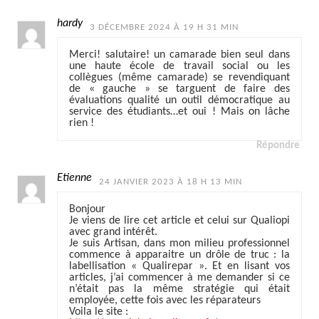
hardy
3 DÉCEMBRE 2024 À 19 H 31 MIN
Merci! salutaire! un camarade bien seul dans
une haute école de travail social ou les
collègues (même camarade) se revendiquant
de « gauche » se targuent de faire des
évaluations qualité un outil démocratique au
service des étudiants…et oui ! Mais on lâche
rien !
Répondre
Etienne
24 JANVIER 2023 À 18 H 13 MIN
Bonjour
Je viens de lire cet article et celui sur Qualiopi
avec grand intérêt.
Je suis Artisan, dans mon milieu professionnel
commence à apparaitre un drôle de truc : la
labellisation « Qualirepar ». Et en lisant vos
articles, j’ai commencer à me demander si ce
n’était pas la même stratégie qui était
employée, cette fois avec les réparateurs
Voila le site :