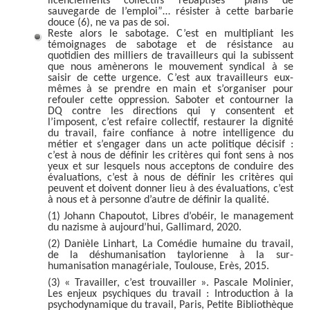
licenciements collectifs rebaptisés “plans de
sauvegarde de l’emploi”… résister à cette barbarie
douce (6), ne va pas de soi.
Reste alors le sabotage. C’est en multipliant les
témoignages de sabotage et de résistance au
quotidien des milliers de travailleurs qui la subissent
que nous amènerons le mouvement syndical à se
saisir de cette urgence. C’est aux travailleurs eux-
mêmes à se prendre en main et s’organiser pour
refouler cette oppression. Saboter et contourner la
DQ contre les directions qui y consentent et
l’imposent, c’est refaire collectif, restaurer la dignité
du travail, faire confiance à notre intelligence du
métier et s’engager dans un acte politique décisif :
c’est à nous de définir les critères qui font sens à nos
yeux et sur lesquels nous acceptons de conduire des
évaluations, c’est à nous de définir les critères qui
peuvent et doivent donner lieu à des évaluations, c’est
à nous et à personne d’autre de définir la qualité.
(1) Johann Chapoutot, Libres d’obéir, le management
du nazisme à aujourd’hui, Gallimard, 2020.
(2) Danièle Linhart, La Comédie humaine du travail,
de la déshumanisation taylorienne à la sur-
humanisation managériale, Toulouse, Erès, 2015.
(3) « Travailler, c’est trouvailler ». Pascale Molinier,
Les enjeux psychiques du travail : Introduction à la
psychodynamique du travail, Paris, Petite Bibliothèque