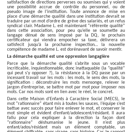
satisfaction de directions perverses ou soumises qui y voient
une possibilité accrue de contrôle du personnel, ou de
pseudo image de l’institution. Toute annonce de mise en
place d’une démarche qualité dans une institution devrait se
traduire par un mot d’ordre de grève des salariés, et un refus
syndical clair. Madame L. est maintenant “référente qualité”
dans cette association, pour peu qu’elle se soumette au
langage dénué de sens imposé par la DQ, le prochain
certificateur qui viendra empocher sa taxe, délivrera un
satisfecit jusqu’à la prochaine inspection… la nouvelle
compétence de madame L. est dorénavant de savoir mentir.
La démarche qualité est une oppression langagière
Parce que la démarche qualité s’abrite sous un vocable
incriticable, inquiestionnable, donc inattaquable (la “qualité”
qui peut s’y opposer ?), la résistance à la DQ passe par un
incessant travail sur les mots : les mots, le sens des mots, la
signification : déconstruire les mots mensonge, relever le
jargon d’entreprise, se battre mot par mot pour imposer nos
mots. Car nos mots sont en lien avec le réel, le concret.
Dans cette Maison d’Enfants à Caractère Social (MECS), le
mot “rationnaire
”
étant mis à toutes les sauces, l’équipe s’est
battue avec succès pour faire enlever le mot, et conserver le
mot simple et évident d’enfant/adolescent/résidant. Il aura
fallu pour cela expliquer à la direction la façon dont
“
rationnaire
”
déshumanise le jeune. Il n’est plus
enfant/ados/résidant mais un élément comptable, un