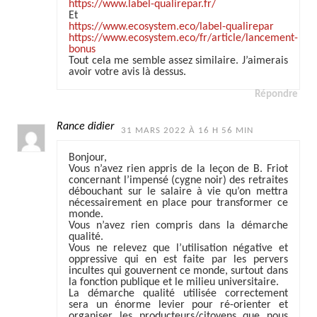
https://www.label-qualirepar.fr/
Et
https://www.ecosystem.eco/label-qualirepar
https://www.ecosystem.eco/fr/article/lancement-
bonus
Tout cela me semble assez similaire. J’aimerais
avoir votre avis là dessus.
Répondre
Rance didier
31 MARS 2022 À 16 H 56 MIN
Bonjour,
Vous n’avez rien appris de la leçon de B. Friot
concernant l’impensé (cygne noir) des retraites
débouchant sur le salaire à vie qu’on mettra
nécessairement en place pour transformer ce
monde.
Vous n’avez rien compris dans la démarche
qualité.
Vous ne relevez que l’utilisation négative et
oppressive qui en est faite par les pervers
incultes qui gouvernent ce monde, surtout dans
la fonction publique et le milieu universitaire.
La démarche qualité utilisée correctement
sera un énorme levier pour ré-orienter et
organiser les producteurs/citoyens que nous