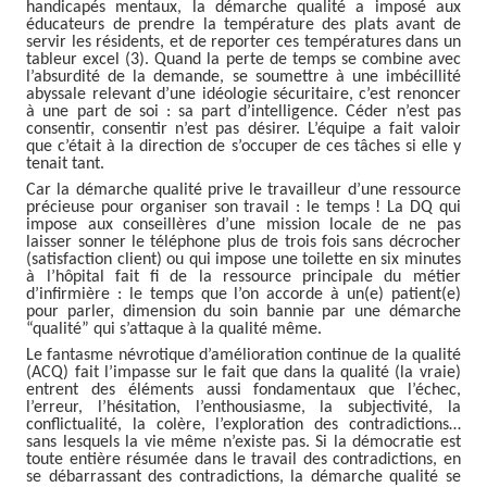
handicapés mentaux, la démarche qualité a imposé aux
éducateurs de prendre la température des plats avant de
servir les résidents, et de reporter ces températures dans un
tableur excel (3). Quand la perte de temps se combine avec
l’absurdité de la demande, se soumettre à une imbécillité
abyssale relevant d’une idéologie sécuritaire, c’est renoncer
à une part de soi : sa part d’intelligence. Céder n’est pas
consentir, consentir n’est pas désirer. L’équipe a fait valoir
que c’était à la direction de s’occuper de ces tâches si elle y
tenait tant.
Car la démarche qualité prive le travailleur d’une ressource
précieuse pour organiser son travail : le temps ! La DQ qui
impose aux conseillères d’une mission locale de ne pas
laisser sonner le téléphone plus de trois fois sans décrocher
(satisfaction client) ou qui impose une toilette en six minutes
à l’hôpital fait fi de la ressource principale du métier
d’infirmière : le temps que l’on accorde à un(e) patient(e)
pour parler, dimension du soin bannie par une démarche
“qualité” qui s’attaque à la qualité même.
Le fantasme névrotique d’amélioration continue de la qualité
(ACQ) fait l’impasse sur le fait que dans la qualité (la vraie)
entrent des éléments aussi fondamentaux que l’échec,
l’erreur, l’hésitation, l’enthousiasme, la subjectivité, la
conflictualité, la colère, l’exploration des contradictions…
sans lesquels la vie même n’existe pas. Si la démocratie est
toute entière résumée dans le travail des contradictions, en
se débarrassant des contradictions, la démarche qualité se