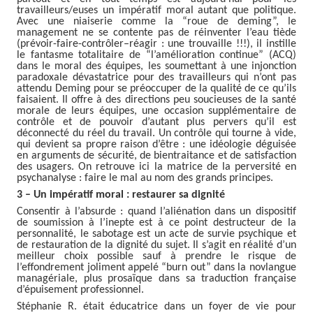
travailleurs/euses un impératif moral autant que politique.
Avec une niaiserie comme la “roue de deming”, le
management ne se contente pas de réinventer l’eau tiède
(prévoir-faire-contrôler–réagir : une trouvaille !!!), il instille
le fantasme totalitaire de “l’amélioration continue” (ACQ)
dans le moral des équipes, les soumettant à une injonction
paradoxale dévastatrice pour des travailleurs qui n’ont pas
attendu Deming pour se préoccuper de la qualité de ce qu’ils
faisaient. Il offre à des directions peu soucieuses de la santé
morale de leurs équipes, une occasion supplémentaire de
contrôle et de pouvoir d’autant plus pervers qu’il est
déconnecté du réel du travail. Un contrôle qui tourne à vide,
qui devient sa propre raison d’être : une idéologie déguisée
en arguments de sécurité, de bientraitance et de satisfaction
des usagers. On retrouve ici la matrice de la perversité en
psychanalyse : faire le mal au nom des grands principes.
3 – Un impératif moral : restaurer sa dignité
Consentir à l’absurde : quand l’aliénation dans un dispositif
de soumission à l’inepte est à ce point destructeur de la
personnalité, le sabotage est un acte de survie psychique et
de restauration de la dignité du sujet. Il s’agit en réalité d’un
meilleur choix possible sauf à prendre le risque de
l’effondrement joliment appelé “burn out” dans la novlangue
managériale, plus prosaïque dans sa traduction française
d’épuisement professionnel.
Stéphanie R. était éducatrice dans un foyer de vie pour