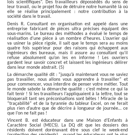
lois scientifiques”. Des travailleurs dépossédés du sens de
leur travail, ou le projet fou de détruire notre humanité là où
elle se réalise principalement : notre contribution à la
société dans le travail.
Denis R. Consultant en organisation est appelé dans une
entreprise fabricant de pièces ultra précises équipant des
sous-marins. Le bureau des méthodes a évalué le temps de
réalisation d’une pièce à un nombre d’heures. L’ouvrier qui
va usiner la pièce rigole, il sait que le temps sera au moins
quatre fois supérieur pour des raisons qui échappent aux
ingénieurs des bureaux, mais il assure au consultant qu’il
refuse absolument qu’on les en informe ! Les ouvriers
gardent leur savoir concret et laissent les ingénieurs délirer
dans leur monde abstrait. (5)
La démarche qualité dit :
“
jusqu’à maintenant vous ne saviez
pas travailler, nous allons vous apprendre à travailler
”
et
pour commencer, vous interdire de penser votre métier. Tout
le monde sabote la démarche qualité : c’est même ce qui la
fait tenir ! Si les travailleurs l’appliquaient à la lettre, tout se
bloquerait tant ses préconisations sont bêtes ! Miracle de la
“traçabilité” et de la tyrannie du tableur Excel, on ne ferait
plus rien d’autre que de décrire à longueur de journée… ce
que l’on ne fait pas !
Vincent B. est éducateur dans une Maison d’Enfants à
Caractère Social (MECS). La DQ dit que les dossiers des
résidents doivent dorénavant être sous clef le week-end
(protection des résidents)… quand les éducateurs ont le plus