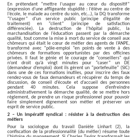
En prétendant “mettre l’usager au cœur du dispositif”
(expression d’une affligeante stupidité : l’élève au centre de
l’école, le malade au centre du soin, etc…), la DQ transforme
“l’usager” d’un service public (principe d’égalité de
traitement) en “client” (principe de satisfaction
différenciée). La destruction de l’hôpital public, la
marchandisation de l’éducation passent par la démarche
qualité, tout comme la mise à mort du service de conseil aux
chômeurs qui était le cœur de métier des agents de l’ANPE,
transformé avec “pôle-emploi “en points de vente à des
chômeurs de formations opportunistes par des officines
privées. Il faut le génie et le courage de “conseillers” qui
n’ont droit qu’à vingt minutes pour “caser” un DE
(demandeur d’emploi) dont ils gèrent un “portefeuille” (SIC)
dans une de ces formations inutiles, pour inscrire des faux
rendez-vous de faux demandeurs et récupérer du temps de
discussion, de conseil d’écoute et d’accueil des personnes
pendant 40 minutes. Cela suppose d’enfreindre
administrativement la démarche qualité, de se mettre hors
règlement, de prendre un risque professionnel pour pouvoir
faire simplement dignement son métier et préserver un
esprit de service public.
2 – Un impératif syndical : résister à la destruction des
métiers
Pour la sociologue du travail Danièle Linhart (2), la
confiscation de la professionnalité (du métier) résume toute
l’histoire du management. Si Charles Taylor transformait les