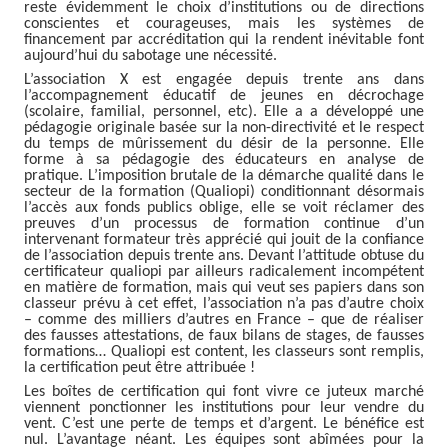
reste évidemment le choix d’institutions ou de directions
conscientes et courageuses, mais les systèmes de
financement par accréditation qui la rendent inévitable font
aujourd’hui du sabotage une nécessité.
L’association X est engagée depuis trente ans dans
l’accompagnement éducatif de jeunes en décrochage
(scolaire, familial, personnel, etc). Elle a a développé une
pédagogie originale basée sur la non-directivité et le respect
du temps de mûrissement du désir de la personne. Elle
forme à sa pédagogie des éducateurs en analyse de
pratique. L’imposition brutale de la démarche qualité dans le
secteur de la formation (Qualiopi) conditionnant désormais
l’accès aux fonds publics oblige, elle se voit réclamer des
preuves d’un processus de formation continue d’un
intervenant formateur très apprécié qui jouit de la confiance
de l’association depuis trente ans. Devant l’attitude obtuse du
certificateur qualiopi par ailleurs radicalement incompétent
en matière de formation, mais qui veut ses papiers dans son
classeur prévu à cet effet, l’association n’a pas d’autre choix
– comme des milliers d’autres en France – que de réaliser
des fausses attestations, de faux bilans de stages, de fausses
formations… Qualiopi est content, les classeurs sont remplis,
la certification peut être attribuée !
Les boîtes de certification qui font vivre ce juteux marché
viennent ponctionner les institutions pour leur vendre du
vent. C’est une perte de temps et d’argent. Le bénéfice est
nul. L’avantage néant. Les équipes sont abîmées pour la