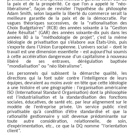
la paix et de la prospérité. Ce que l’on a appelé le “néo-
libéralisme”, façon de revisiter l’hypothèse du philosophe
Adam Smith, selon laquelle la liberté du commerce serait la
meilleure garantie de la paix et de la démocratie. Par
vagues théoriques successives, de la “rationalisation des
Choix Budgétaires” (RCB) des années soixante à la “Gestion
Axée Résultat” (GAR) des années soixante-dix puis dans les
années 80 à la “méthodologie de projet”, c’est la même
idéologie de privatisation qui s’élabore aux États-Unis, puis
s’exporte dans l’Union Européenne. L’univers social – dont le
travail est une dimension essentielle – est aujourd’hui soumis
à cette accélération dangereuse d’un capitalisme à nouveau
libéré de ses entraves, dérégulation baptisée
“mondialisation” ou “néo libéralisme”.
Les personnels qui subissent la démarche qualité, les
directions qui la font subir contre l’intelligence de leurs
équipes, devraient au moins avoir en tête que cette idéologie
a une histoire et une géographie : l’organisation américaine
ISO (International Standard Organisation) dont la philosophie
est l’industrialisation et la standardisation des fonctions
sociales, éducatives, de santé etc. par leur alignement sur le
modèle de l’entreprise privée. Un service public n’est
privatisable qu’à condition d’être standardisé et que la
rationalité gestionnaire y soit devenue prédominante sur
toute autre considération, relationnelle, de soin,
d’expérimentation, etc., ce que la DQ nomme “l’orientation
client”.