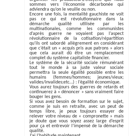
sommes vers l’économie décarbonée qui
adviendra qu’on le veuille ou non.
Encore une fois, la mentalité gauchiste ne voit
pas ce qui est révolutionnaire dans la
démarche qualité utilisée par les
multinationales, comme les communistes
d’après guerre ne voyaient pas l’aspect
révolutionnaire de la cotisation/répartition
qu’ils ont sabordé allègrement en considérant
que c’était un « acquis pris aux patrons » alors
que cela aurait dû être un remplacement
complet du système capitaliste financier.
Le système de la sécurité sociale rémunérant
tout le monde à sa juste valeur sociale
permettra la seule égalité possible entre les
humains (femmes/hommes; jeunes/vieux;
valides/invalides;etc…) : l’égalité économique.
Vous aurez toujours des guerres de retards et
continuerez à « dénoncer » sans vraiment faire
bouger les gens.
Si vous avez besoin de formation sur le sujet,
comme je suis en retraite, avec un peut de
temps libre, je peux toujours essayer de
relever votre niveau de « compronette » mais
je doute que vous soyez assez large d’esprit
pour ça et entrevoir l’impensé de la démarche
qualité.
J’ai l’habitude maintenant…