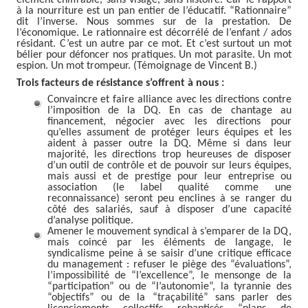
élément chiffrable, sans visage, sans histoire. Car le rapport
à la nourriture est un pan entier de l’éducatif.
“
Rationnaire
”
dit l’inverse. Nous sommes sur de la prestation. De
l’économique. Le rationnaire est décorrélé de l’enfant / ados
résidant. C’est un autre par ce mot. Et c’est surtout un mot
bélier pour défoncer nos pratiques. Un mot parasite. Un mot
espion. Un mot trompeur. (Témoignage de Vincent B.)
Trois facteurs de résistance s’offrent à nous :
Convaincre et faire alliance avec les directions contre
l’imposition de la DQ. En cas de chantage au
financement, négocier avec les directions pour
qu’elles assument de protéger leurs équipes et les
aident à passer outre la DQ. Même si dans leur
majorité, les directions trop heureuses de disposer
d’un outil de contrôle et de pouvoir sur leurs équipes,
mais aussi et de prestige pour leur entreprise ou
association (le label qualité comme une
reconnaissance) seront peu enclines à se ranger du
côté des salariés, sauf à disposer d’une capacité
d’analyse politique.
Amener le mouvement syndical à s’emparer de la DQ,
mais coincé par les éléments de langage, le
syndicalisme peine à se saisir d’une critique efficace
du management : refuser le piège des “évaluations”,
l’impossibilité de “l’excellence”, le mensonge de la
“participation” ou de “l’autonomie”, la tyrannie des
“objectifs” ou de la “traçabilité” sans parler des