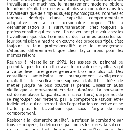
travailleurs en machines, le management moderne obtient
le même résultat en ne voyant plus au contraire dans les
travailleurs que de simples sujets psychologiques, hommes et
femmes doté(e)s d’une capacité comportementale
adaptative liée à leur personnalité propre. “De la
déshumanisation à la surhumanisation, c’est toujours la
professionnalité qui est niée”. En ne voulant plus voir chez les
travailleurs que des hommes et des femmes auscultés sur
leur soumission à mettre en œuvre des processus figés, c’est
toujours à leur professionnalité que le management
s’attaque. différemment que chez Taylor mais pour les
mêmes raisons.
Réunies à Marseille en 1971, les assises du patronat se
posent la question d’en finir avec le pouvoir des syndicats qui
a vu se lever une grève générale trois ans plus tôt. Des
conseillers américains en management expliqueront
qu’affaiblir le syndicalisme suppose d’affaiblir l’idée de
métier jusqu’à ne plus pouvoir la penser. Obsession aussi
vieille que le mouvement ouvrier lui-même. La nouveauté
est de remplacer la qualification (savoir faire) qui permet de
se regrouper par métiers, par la compétence (savoir être)
individuelle qui ne permet plus l’organisation collective et ne
traite plus le travailleur que sous l’angle de son
comportement.
Résister à la “démarche qualité”, la refuser, la combattre par
tous les moyens, la détourner par toutes les ruses, la saboter
partout et en tout temps est aujourd’hui pour les