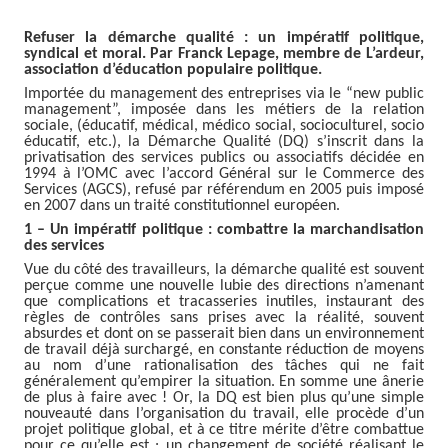
Refuser la démarche qualité : un impératif politique,
syndical et moral. Par Franck Lepage, membre de L’ardeur,
association d’éducation populaire politique.
Importée du management des entreprises via le “new public
management”, imposée dans les métiers de la relation
sociale, (éducatif, médical, médico social, socioculturel, socio
éducatif, etc.), la Démarche Qualité (DQ) s’inscrit dans la
privatisation des services publics ou associatifs décidée en
1994 à l’OMC avec l’accord Général sur le Commerce des
Services (AGCS), refusé par référendum en 2005 puis imposé
en 2007 dans un traité constitutionnel européen.
1 – Un impératif politique : combattre la marchandisation
des services
Vue du côté des travailleurs, la démarche qualité est souvent
perçue comme une nouvelle lubie des directions n’amenant
que complications et tracasseries inutiles, instaurant des
règles de contrôles sans prises avec la réalité, souvent
absurdes et dont on se passerait bien dans un environnement
de travail déjà surchargé, en constante réduction de moyens
au nom d’une rationalisation des tâches qui ne fait
généralement qu’empirer la situation. En somme une ânerie
de plus à faire avec ! Or, la DQ est bien plus qu’une simple
nouveauté dans l’organisation du travail, elle procède d’un
projet politique global, et à ce titre mérite d’être combattue
pour ce qu’elle est : un changement de société réalisant le