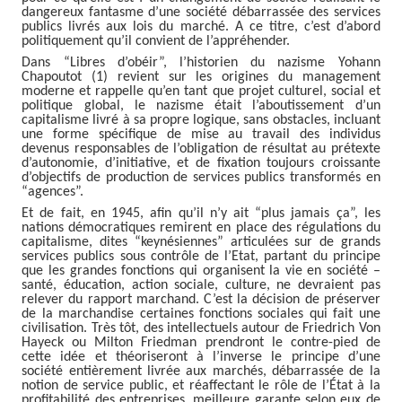
dangereux fantasme d’une société débarrassée des services
publics livrés aux lois du marché. A ce titre, c’est d’abord
politiquement qu’il convient de l’appréhender.
Dans “Libres d’obéir”, l’historien du nazisme Yohann
Chapoutot (1) revient sur les origines du management
moderne et rappelle qu’en tant que projet culturel, social et
politique global, le nazisme était l’aboutissement d’un
capitalisme livré à sa propre logique, sans obstacles, incluant
une forme spécifique de mise au travail des individus
devenus responsables de l’obligation de résultat au prétexte
d’autonomie, d’initiative, et de fixation toujours croissante
d’objectifs de production de services publics transformés en
“agences”.
Et de fait, en 1945, afin qu’il n’y ait “plus jamais ça”, les
nations démocratiques remirent en place des régulations du
capitalisme, dites “keynésiennes” articulées sur de grands
services publics sous contrôle de l’Etat, partant du principe
que les grandes fonctions qui organisent la vie en société –
santé, éducation, action sociale, culture, ne devraient pas
relever du rapport marchand. C’est la décision de préserver
de la marchandise certaines fonctions sociales qui fait une
civilisation. Très tôt, des intellectuels autour de Friedrich Von
Hayeck ou Milton Friedman prendront le contre-pied de
cette idée et théoriseront à l’inverse le principe d’une
société entièrement livrée aux marchés, débarrassée de la
notion de service public, et réaffectant le rôle de l’État à la
profitabilité des entreprises, meilleure garante selon eux de