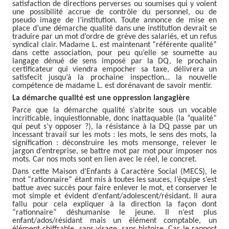
satisfaction de directions perverses ou soumises qui y voient
une possibilité accrue de contrôle du personnel, ou de
pseudo image de l’institution. Toute annonce de mise en
place d’une démarche qualité dans une institution devrait se
traduire par un mot d’ordre de grève des salariés, et un refus
syndical clair. Madame L. est maintenant “référente qualité”
dans cette association, pour peu qu’elle se soumette au
langage dénué de sens imposé par la DQ, le prochain
certificateur qui viendra empocher sa taxe, délivrera un
satisfecit jusqu’à la prochaine inspection… la nouvelle
compétence de madame L. est dorénavant de savoir mentir.
La démarche qualité est une oppression langagière
Parce que la démarche qualité s’abrite sous un vocable
incriticable, inquiestionnable, donc inattaquable (la “qualité”
qui peut s’y opposer ?), la résistance à la DQ passe par un
incessant travail sur les mots : les mots, le sens des mots, la
signification : déconstruire les mots mensonge, relever le
jargon d’entreprise, se battre mot par mot pour imposer nos
mots. Car nos mots sont en lien avec le réel, le concret.
Dans cette Maison d’Enfants à Caractère Social (MECS), le
mot “rationnaire
”
étant mis à toutes les sauces, l’équipe s’est
battue avec succès pour faire enlever le mot, et conserver le
mot simple et évident d’enfant/adolescent/résidant. Il aura
fallu pour cela expliquer à la direction la façon dont
“
rationnaire
”
déshumanise le jeune. Il n’est plus
enfant/ados/résidant mais un élément comptable, un