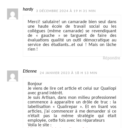
hardy
3 DÉCEMBRE 2024 À 19 H 31 MIN
Merci! salutaire! un camarade bien seul dans
une haute école de travail social ou les
collègues (même camarade) se revendiquant
de « gauche » se targuent de faire des
évaluations qualité un outil démocratique au
service des étudiants…et oui ! Mais on lâche
rien !
Répondre
Etienne
24 JANVIER 2023 À 18 H 13 MIN
Bonjour
Je viens de lire cet article et celui sur Qualiopi
avec grand intérêt.
Je suis Artisan, dans mon milieu professionnel
commence à apparaitre un drôle de truc : la
labellisation « Qualirepar ». Et en lisant vos
articles, j’ai commencer à me demander si ce
n’était pas la même stratégie qui était
employée, cette fois avec les réparateurs
Voila le site :