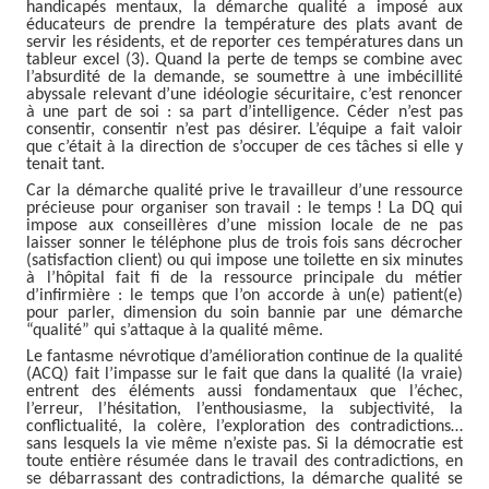
handicapés mentaux, la démarche qualité a imposé aux
éducateurs de prendre la température des plats avant de
servir les résidents, et de reporter ces températures dans un
tableur excel (3). Quand la perte de temps se combine avec
l’absurdité de la demande, se soumettre à une imbécillité
abyssale relevant d’une idéologie sécuritaire, c’est renoncer
à une part de soi : sa part d’intelligence. Céder n’est pas
consentir, consentir n’est pas désirer. L’équipe a fait valoir
que c’était à la direction de s’occuper de ces tâches si elle y
tenait tant.
Car la démarche qualité prive le travailleur d’une ressource
précieuse pour organiser son travail : le temps ! La DQ qui
impose aux conseillères d’une mission locale de ne pas
laisser sonner le téléphone plus de trois fois sans décrocher
(satisfaction client) ou qui impose une toilette en six minutes
à l’hôpital fait fi de la ressource principale du métier
d’infirmière : le temps que l’on accorde à un(e) patient(e)
pour parler, dimension du soin bannie par une démarche
“qualité” qui s’attaque à la qualité même.
Le fantasme névrotique d’amélioration continue de la qualité
(ACQ) fait l’impasse sur le fait que dans la qualité (la vraie)
entrent des éléments aussi fondamentaux que l’échec,
l’erreur, l’hésitation, l’enthousiasme, la subjectivité, la
conflictualité, la colère, l’exploration des contradictions…
sans lesquels la vie même n’existe pas. Si la démocratie est
toute entière résumée dans le travail des contradictions, en
se débarrassant des contradictions, la démarche qualité se