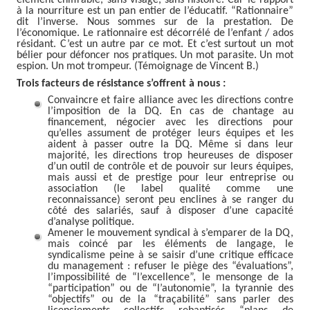
élément chiffrable, sans visage, sans histoire. Car le rapport
à la nourriture est un pan entier de l’éducatif.
“
Rationnaire
”
dit l’inverse. Nous sommes sur de la prestation. De
l’économique. Le rationnaire est décorrélé de l’enfant / ados
résidant. C’est un autre par ce mot. Et c’est surtout un mot
bélier pour défoncer nos pratiques. Un mot parasite. Un mot
espion. Un mot trompeur. (Témoignage de Vincent B.)
Trois facteurs de résistance s’offrent à nous :
Convaincre et faire alliance avec les directions contre
l’imposition de la DQ. En cas de chantage au
financement, négocier avec les directions pour
qu’elles assument de protéger leurs équipes et les
aident à passer outre la DQ. Même si dans leur
majorité, les directions trop heureuses de disposer
d’un outil de contrôle et de pouvoir sur leurs équipes,
mais aussi et de prestige pour leur entreprise ou
association (le label qualité comme une
reconnaissance) seront peu enclines à se ranger du
côté des salariés, sauf à disposer d’une capacité
d’analyse politique.
Amener le mouvement syndical à s’emparer de la DQ,
mais coincé par les éléments de langage, le
syndicalisme peine à se saisir d’une critique efficace
du management : refuser le piège des “évaluations”,
l’impossibilité de “l’excellence”, le mensonge de la
“participation” ou de “l’autonomie”, la tyrannie des
“objectifs” ou de la “traçabilité” sans parler des