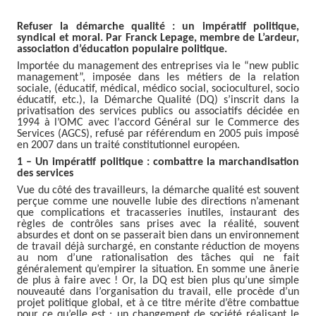
Refuser la démarche qualité : un impératif politique,
syndical et moral. Par Franck Lepage, membre de L’ardeur,
association d’éducation populaire politique.
Importée du management des entreprises via le “new public
management”, imposée dans les métiers de la relation
sociale, (éducatif, médical, médico social, socioculturel, socio
éducatif, etc.), la Démarche Qualité (DQ) s’inscrit dans la
privatisation des services publics ou associatifs décidée en
1994 à l’OMC avec l’accord Général sur le Commerce des
Services (AGCS), refusé par référendum en 2005 puis imposé
en 2007 dans un traité constitutionnel européen.
1 – Un impératif politique : combattre la marchandisation
des services
Vue du côté des travailleurs, la démarche qualité est souvent
perçue comme une nouvelle lubie des directions n’amenant
que complications et tracasseries inutiles, instaurant des
règles de contrôles sans prises avec la réalité, souvent
absurdes et dont on se passerait bien dans un environnement
de travail déjà surchargé, en constante réduction de moyens
au nom d’une rationalisation des tâches qui ne fait
généralement qu’empirer la situation. En somme une ânerie
de plus à faire avec ! Or, la DQ est bien plus qu’une simple
nouveauté dans l’organisation du travail, elle procède d’un
projet politique global, et à ce titre mérite d’être combattue
pour ce qu’elle est : un changement de société réalisant le