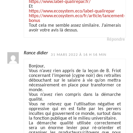
https://www.label-qualirepar.fr/
Et
https://www.ecosystem.eco/label-qualirepar
https://www.ecosystem.eco/fr/article/lancement-
bonus
Tout cela me semble assez similaire. J’aimerais
avoir votre avis là dessus.
Répondre
Rance didier
31 MARS 2022 À 16 H 56 MIN
Bonjour,
Vous n’avez rien appris de la leçon de B. Friot
concernant l’impensé (cygne noir) des retraites
débouchant sur le salaire à vie qu’on mettra
nécessairement en place pour transformer ce
monde.
Vous n’avez rien compris dans la démarche
qualité.
Vous ne relevez que l’utilisation négative et
oppressive qui en est faite par les pervers
incultes qui gouvernent ce monde, surtout dans
la fonction publique et le milieu universitaire.
La démarche qualité utilisée correctement
sera un énorme levier pour ré-orienter et
organiser les producteurs/citoyens que nous