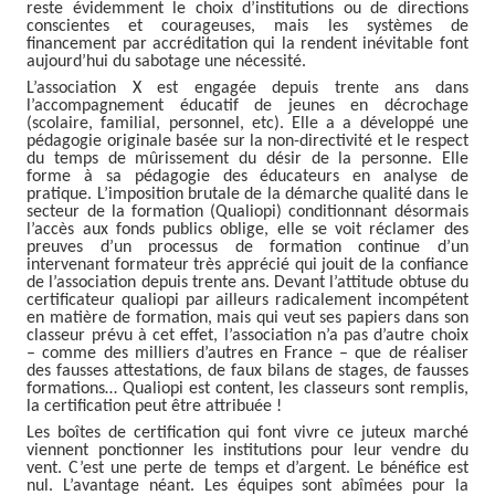
reste évidemment le choix d’institutions ou de directions
conscientes et courageuses, mais les systèmes de
financement par accréditation qui la rendent inévitable font
aujourd’hui du sabotage une nécessité.
L’association X est engagée depuis trente ans dans
l’accompagnement éducatif de jeunes en décrochage
(scolaire, familial, personnel, etc). Elle a a développé une
pédagogie originale basée sur la non-directivité et le respect
du temps de mûrissement du désir de la personne. Elle
forme à sa pédagogie des éducateurs en analyse de
pratique. L’imposition brutale de la démarche qualité dans le
secteur de la formation (Qualiopi) conditionnant désormais
l’accès aux fonds publics oblige, elle se voit réclamer des
preuves d’un processus de formation continue d’un
intervenant formateur très apprécié qui jouit de la confiance
de l’association depuis trente ans. Devant l’attitude obtuse du
certificateur qualiopi par ailleurs radicalement incompétent
en matière de formation, mais qui veut ses papiers dans son
classeur prévu à cet effet, l’association n’a pas d’autre choix
– comme des milliers d’autres en France – que de réaliser
des fausses attestations, de faux bilans de stages, de fausses
formations… Qualiopi est content, les classeurs sont remplis,
la certification peut être attribuée !
Les boîtes de certification qui font vivre ce juteux marché
viennent ponctionner les institutions pour leur vendre du
vent. C’est une perte de temps et d’argent. Le bénéfice est
nul. L’avantage néant. Les équipes sont abîmées pour la