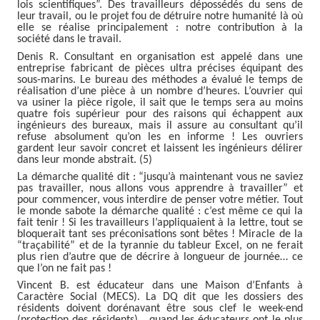
lois scientifiques”. Des travailleurs dépossédés du sens de
leur travail, ou le projet fou de détruire notre humanité là où
elle se réalise principalement : notre contribution à la
société dans le travail.
Denis R. Consultant en organisation est appelé dans une
entreprise fabricant de pièces ultra précises équipant des
sous-marins. Le bureau des méthodes a évalué le temps de
réalisation d’une pièce à un nombre d’heures. L’ouvrier qui
va usiner la pièce rigole, il sait que le temps sera au moins
quatre fois supérieur pour des raisons qui échappent aux
ingénieurs des bureaux, mais il assure au consultant qu’il
refuse absolument qu’on les en informe ! Les ouvriers
gardent leur savoir concret et laissent les ingénieurs délirer
dans leur monde abstrait. (5)
La démarche qualité dit :
“
jusqu’à maintenant vous ne saviez
pas travailler, nous allons vous apprendre à travailler
”
et
pour commencer, vous interdire de penser votre métier. Tout
le monde sabote la démarche qualité : c’est même ce qui la
fait tenir ! Si les travailleurs l’appliquaient à la lettre, tout se
bloquerait tant ses préconisations sont bêtes ! Miracle de la
“traçabilité” et de la tyrannie du tableur Excel, on ne ferait
plus rien d’autre que de décrire à longueur de journée… ce
que l’on ne fait pas !
Vincent B. est éducateur dans une Maison d’Enfants à
Caractère Social (MECS). La DQ dit que les dossiers des
résidents doivent dorénavant être sous clef le week-end
(protection des résidents)… quand les éducateurs ont le plus