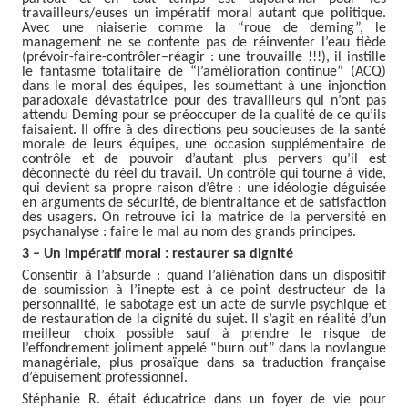
travailleurs/euses un impératif moral autant que politique.
Avec une niaiserie comme la “roue de deming”, le
management ne se contente pas de réinventer l’eau tiède
(prévoir-faire-contrôler–réagir : une trouvaille !!!), il instille
le fantasme totalitaire de “l’amélioration continue” (ACQ)
dans le moral des équipes, les soumettant à une injonction
paradoxale dévastatrice pour des travailleurs qui n’ont pas
attendu Deming pour se préoccuper de la qualité de ce qu’ils
faisaient. Il offre à des directions peu soucieuses de la santé
morale de leurs équipes, une occasion supplémentaire de
contrôle et de pouvoir d’autant plus pervers qu’il est
déconnecté du réel du travail. Un contrôle qui tourne à vide,
qui devient sa propre raison d’être : une idéologie déguisée
en arguments de sécurité, de bientraitance et de satisfaction
des usagers. On retrouve ici la matrice de la perversité en
psychanalyse : faire le mal au nom des grands principes.
3 – Un impératif moral : restaurer sa dignité
Consentir à l’absurde : quand l’aliénation dans un dispositif
de soumission à l’inepte est à ce point destructeur de la
personnalité, le sabotage est un acte de survie psychique et
de restauration de la dignité du sujet. Il s’agit en réalité d’un
meilleur choix possible sauf à prendre le risque de
l’effondrement joliment appelé “burn out” dans la novlangue
managériale, plus prosaïque dans sa traduction française
d’épuisement professionnel.
Stéphanie R. était éducatrice dans un foyer de vie pour