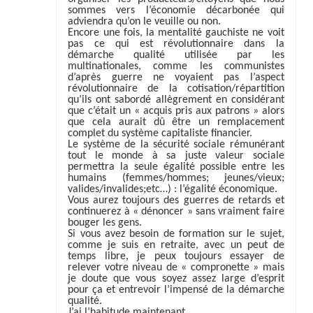
sommes vers l’économie décarbonée qui
adviendra qu’on le veuille ou non.
Encore une fois, la mentalité gauchiste ne voit
pas ce qui est révolutionnaire dans la
démarche qualité utilisée par les
multinationales, comme les communistes
d’après guerre ne voyaient pas l’aspect
révolutionnaire de la cotisation/répartition
qu’ils ont sabordé allègrement en considérant
que c’était un « acquis pris aux patrons » alors
que cela aurait dû être un remplacement
complet du système capitaliste financier.
Le système de la sécurité sociale rémunérant
tout le monde à sa juste valeur sociale
permettra la seule égalité possible entre les
humains (femmes/hommes; jeunes/vieux;
valides/invalides;etc…) : l’égalité économique.
Vous aurez toujours des guerres de retards et
continuerez à « dénoncer » sans vraiment faire
bouger les gens.
Si vous avez besoin de formation sur le sujet,
comme je suis en retraite, avec un peut de
temps libre, je peux toujours essayer de
relever votre niveau de « compronette » mais
je doute que vous soyez assez large d’esprit
pour ça et entrevoir l’impensé de la démarche
qualité.
J’ai l’habitude maintenant…