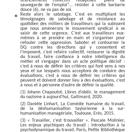
licenciements collectifs rebaptisés “plans de
sauvegarde de l’emploi”… résister à cette barbarie
douce (6), ne va pas de soi.
Reste alors le sabotage. C’est en multipliant les
témoignages de sabotage et de résistance au
quotidien des milliers de travailleurs qui la subissent
que nous amènerons le mouvement syndical à se
saisir de cette urgence. C’est aux travailleurs eux-
mêmes à se prendre en main et s’organiser pour
refouler cette oppression. Saboter et contourner la
DQ contre les directions qui y consentent et
l’imposent, c’est refaire collectif, restaurer la dignité
du travail, faire confiance à notre intelligence du
métier et s’engager dans un acte politique décisif :
c’est à nous de définir les critères qui font sens à nos
yeux et sur lesquels nous acceptons de conduire des
évaluations, c’est à nous de définir les critères qui
peuvent et doivent donner lieu à des évaluations, c’est
à nous et à personne d’autre de définir la qualité.
(1) Johann Chapoutot, Libres d’obéir, le management
du nazisme à aujourd’hui, Gallimard, 2020.
(2) Danièle Linhart, La Comédie humaine du travail,
de la déshumanisation taylorienne à la sur-
humanisation managériale, Toulouse, Erès, 2015.
(3) « Travailler, c’est trouvailler ». Pascale Molinier,
Les enjeux psychiques du travail : Introduction à la
psychodynamique du travail, Paris, Petite Bibliothèque