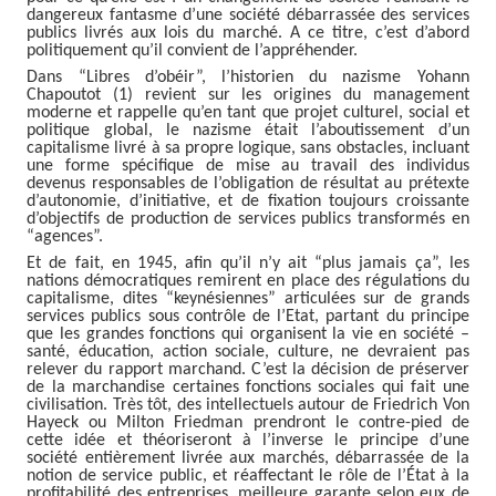
dangereux fantasme d’une société débarrassée des services
publics livrés aux lois du marché. A ce titre, c’est d’abord
politiquement qu’il convient de l’appréhender.
Dans “Libres d’obéir”, l’historien du nazisme Yohann
Chapoutot (1) revient sur les origines du management
moderne et rappelle qu’en tant que projet culturel, social et
politique global, le nazisme était l’aboutissement d’un
capitalisme livré à sa propre logique, sans obstacles, incluant
une forme spécifique de mise au travail des individus
devenus responsables de l’obligation de résultat au prétexte
d’autonomie, d’initiative, et de fixation toujours croissante
d’objectifs de production de services publics transformés en
“agences”.
Et de fait, en 1945, afin qu’il n’y ait “plus jamais ça”, les
nations démocratiques remirent en place des régulations du
capitalisme, dites “keynésiennes” articulées sur de grands
services publics sous contrôle de l’Etat, partant du principe
que les grandes fonctions qui organisent la vie en société –
santé, éducation, action sociale, culture, ne devraient pas
relever du rapport marchand. C’est la décision de préserver
de la marchandise certaines fonctions sociales qui fait une
civilisation. Très tôt, des intellectuels autour de Friedrich Von
Hayeck ou Milton Friedman prendront le contre-pied de
cette idée et théoriseront à l’inverse le principe d’une
société entièrement livrée aux marchés, débarrassée de la
notion de service public, et réaffectant le rôle de l’État à la
profitabilité des entreprises, meilleure garante selon eux de