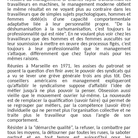
travailleurs en machines, le management moderne obtient
le même résultat en ne voyant plus au contraire dans les
travailleurs que de simples sujets psychologiques, hommes et
femmes doté(e)s d’une capacité comportementale
adaptative liée à leur personnalité propre. “De la
déshumanisation à la surhumanisation, c’est toujours la
professionnalité qui est niée”. En ne voulant plus voir chez les
travailleurs que des hommes et des femmes auscultés sur
leur soumission à mettre en œuvre des processus figés, c’est
toujours à leur professionnalité que le management
s’attaque. différemment que chez Taylor mais pour les
mêmes raisons.
Réunies à Marseille en 1971, les assises du patronat se
posent la question d’en finir avec le pouvoir des syndicats qui
a vu se lever une grève générale trois ans plus tôt. Des
conseillers américains en management expliqueront
qu’affaiblir le syndicalisme suppose d’affaiblir l’idée de
métier jusqu’à ne plus pouvoir la penser. Obsession aussi
vieille que le mouvement ouvrier lui-même. La nouveauté
est de remplacer la qualification (savoir faire) qui permet de
se regrouper par métiers, par la compétence (savoir être)
individuelle qui ne permet plus l’organisation collective et ne
traite plus le travailleur que sous l’angle de son
comportement.
Résister à la “démarche qualité”, la refuser, la combattre par
tous les moyens, la détourner par toutes les ruses, la saboter
partout et en tout temps est aujourd’hui pour les