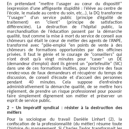
En prétendant “mettre l’usager au cœur du dispositif”
(expression d’une affligeante stupidité : l’élève au centre de
l’école, le malade au centre du soin, etc…), la DQ transforme
“l’usager” d’un service public (principe d’égalité de
traitement) en “client” (principe de satisfaction
différenciée). La destruction de l’hôpital public, la
marchandisation de l’éducation passent par la démarche
qualité, tout comme la mise à mort du service de conseil aux
chômeurs qui était le cœur de métier des agents de l’ANPE,
transformé avec “pôle-emploi “en points de vente à des
chômeurs de formations opportunistes par des officines
privées. Il faut le génie et le courage de “conseillers” qui
n’ont droit qu’à vingt minutes pour “caser” un DE
(demandeur d’emploi) dont ils gèrent un “portefeuille” (SIC)
dans une de ces formations inutiles, pour inscrire des faux
rendez-vous de faux demandeurs et récupérer du temps de
discussion, de conseil d’écoute et d’accueil des personnes
pendant 40 minutes. Cela suppose d’enfreindre
administrativement la démarche qualité, de se mettre hors
règlement, de prendre un risque professionnel pour pouvoir
faire simplement dignement son métier et préserver un
esprit de service public.
2 – Un impératif syndical : résister à la destruction des
métiers
Pour la sociologue du travail Danièle Linhart (2), la
confiscation de la professionnalité (du métier) résume toute
l’histoire du management. Si Charles Taylor transformait les