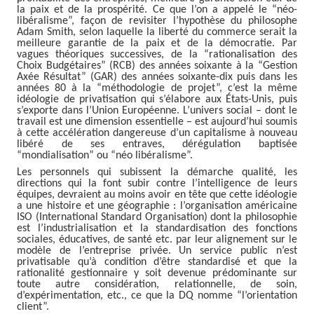
la paix et de la prospérité. Ce que l’on a appelé le “néo-
libéralisme”, façon de revisiter l’hypothèse du philosophe
Adam Smith, selon laquelle la liberté du commerce serait la
meilleure garantie de la paix et de la démocratie. Par
vagues théoriques successives, de la “rationalisation des
Choix Budgétaires” (RCB) des années soixante à la “Gestion
Axée Résultat” (GAR) des années soixante-dix puis dans les
années 80 à la “méthodologie de projet”, c’est la même
idéologie de privatisation qui s’élabore aux États-Unis, puis
s’exporte dans l’Union Européenne. L’univers social – dont le
travail est une dimension essentielle – est aujourd’hui soumis
à cette accélération dangereuse d’un capitalisme à nouveau
libéré de ses entraves, dérégulation baptisée
“mondialisation” ou “néo libéralisme”.
Les personnels qui subissent la démarche qualité, les
directions qui la font subir contre l’intelligence de leurs
équipes, devraient au moins avoir en tête que cette idéologie
a une histoire et une géographie : l’organisation américaine
ISO (International Standard Organisation) dont la philosophie
est l’industrialisation et la standardisation des fonctions
sociales, éducatives, de santé etc. par leur alignement sur le
modèle de l’entreprise privée. Un service public n’est
privatisable qu’à condition d’être standardisé et que la
rationalité gestionnaire y soit devenue prédominante sur
toute autre considération, relationnelle, de soin,
d’expérimentation, etc., ce que la DQ nomme “l’orientation
client”.