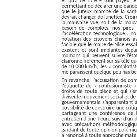
et qu’à ce titre – tout payeur ét
permettant de déclarer une pandé
que le juteux marché de la santé
devrait changer de lunettes. Croir
la mauvaise vue, soit de la mauv
besoin de complots, nos pires 
l’accélération technologique : n
notation des citoyens chinois a
faciale que le maire de Nice essai
existent et sont implantés dep
mamans qui peuvent suivre l’éta
claironne fièrement sur sa télé qu
de 10.000 km/h, les « complotiste
me paraissent quelque peu has be
En revanche, l’accusation de co
l’étiquette de « confusionniste 
droite de toute pièce et qui s’
diviser le mouvement social et de 
gouvernementale s’apparentant à
possibilité de construire une crit
partageant une conférence de l’é
entretien d’une heure suivi d’un
avec précautions méthodologique
gardant de toute opinion polémiqu
a renoncé à toute approche matéria