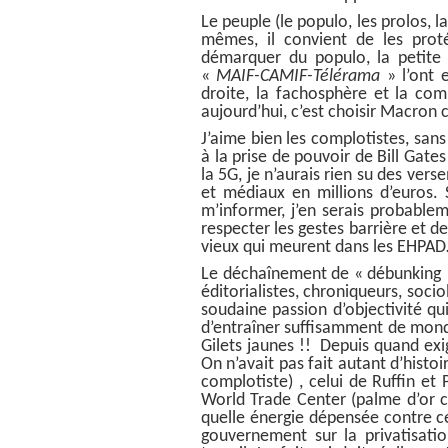
Le peuple (le populo, les prolos, 
mêmes, il convient de les prot
démarquer du populo, la petite b
«
MAIF-CAMIF-Télérama
» l’ont 
droite, la fachosphère et la co
aujourd’hui, c’est choisir Macron 
J’aime bien les complotistes, san
à la prise de pouvoir de Bill Gat
la 5G, je n’aurais rien su des ver
et médiaux en millions d’euros. 
m’informer, j’en serais probable
respecter les gestes barrière et 
vieux qui meurent dans les EHPAD
Le déchaînement de « débunking » q
éditorialistes, chroniqueurs, soci
soudaine passion d’objectivité qu
d’entraîner suffisamment de mond
Gilets jaunes !! Depuis quand ex
On n’avait pas fait autant d’hist
complotiste) , celui de Ruffin et
World Trade Center (palme d’or c
quelle énergie dépensée contre c
gouvernement sur la privatisati