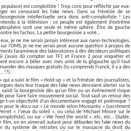
la populace) est complotiste ! Trop cons pour réfléchir par eux-
éger en censurant les fake news. Dans sa frénésie de se
ourgeoisie intellectuelle sera donc anti-complotiste ! Les
entendu à la télévision : ce peuple est également d’extrême
mplosphère sont une seule et même sphère. Être de gauche
contre les fachos. La petite bourgeoisie a voté…
s eux, je ne me serais jamais intéressé aux nano-technologies,
es sur l’OMS, je ne me serais posé aucune question à propos de
sements faramineux des laboratoires à des décideurs politiques
Si j’avais dû compter sur TF1 et France 2 pour enquêter et
ment encore à bêler avec mes amis de la gôgauche qu’il faut
demander des masques gratuits (tu comprends Franck, il y a des
… !?).
ui a suivi le film « Hold-up » et la frénésie des journalistes,
ologues dans leur traque des fake news devraient alerter sur la
i saisit la bourgeoisie dès qu’un film ou un évènement risque
e pour faire faire mouvement social. Tout sauf un retour des
ige-t-on objectivité d’un documentaire engagé et polémique ?
oire pour le docu sur « Le monde selon Monsanto » (sacrément
 Perret « J’veux du soleil », ou celui de Michael Moore sur le
omplotiste), ou sur « We feed the world », etc, etc… Diable,
e film, on en aimerait autant pour débunker les fake news du
on du système de retraites ou sur le massacre du droit du