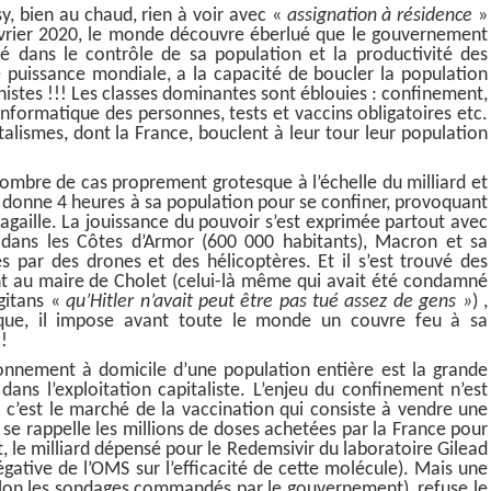
sy, bien au chaud, rien à voir avec «
assignation à résidence
»
vrier 2020, le monde découvre éberlué que le gouvernement
cé dans le contrôle de sa population et la productivité des
e puissance mondiale, a la capacité de boucler la population
nistes !!! Les classes dominantes sont éblouies : confinement,
informatique des personnes, tests et vaccins obligatoires etc.
talismes, dont la France, bouclent à leur tour leur population
 nombre de cas proprement grotesque à l’échelle du milliard et
) donne 4 heures à sa population pour se confiner, provoquant
gaille. La jouissance du pouvoir s’est exprimée partout avec
 dans les Côtes d’Armor (600 000 habitants), Macron et sa
es par des drones et des hélicoptères. Et il s’est trouvé des
t au maire de Cholet (celui-là même qui avait été condamné
gitans «
qu’Hitler n’avait peut être pas tué assez de gens »
) ,
oque, il impose avant toute le monde un couvre feu à sa
!
sonnement à domicile d’une population entière est la grande
ans l’exploitation capitaliste. L’enjeu du confinement n’est
: c’est le marché de la vaccination qui consiste à vendre une
 se rappelle les millions de doses achetées par la France pour
, le milliard dépensé pour le Redemsivir du laboratoire Gilead
gative de l’OMS sur l’efficacité de cette molécule). Mais une
selon les sondages commandés par le gouvernement), refuse le