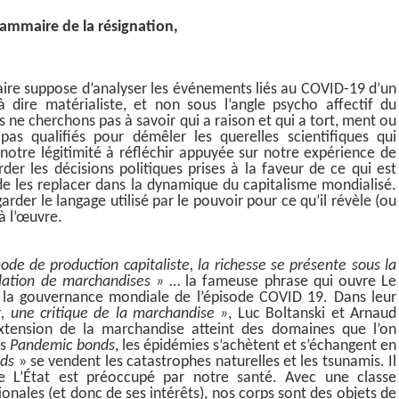
ammaire de la résignation,
re suppose d’analyser les événements liés au COVID-19 d’un
 dire matérialiste, et non sous l’angle psycho affectif du
ne cherchons pas à savoir qui a raison et qui a tort, ment ou
as qualifiés pour démêler les querelles scientifiques qui
notre légitimité à réfléchir appuyée sur notre expérience de
rder les décisions politiques prises à la faveur de ce qui est
e les replacer dans la dynamique du capitalisme mondialisé.
der le langage utilisé par le pouvoir pour ce qu’il révèle (ou
à l’œuvre.
ode de production capitaliste, la richesse se présente sous la
lation de marchandises »
… la fameuse phrase qui ouvre
Le
er la gouvernance mondiale de l’épisode COVID 19. Dans leur
, une critique de la marchandise »
, Luc Boltanski et Arnaud
tension de la marchandise atteint des domaines que l’on
es
P
andemic bonds
,
les épidémies s’achètent et s’échangent en
nds
» se vendent les catastrophes naturelles et les tsunamis. Il
e L’État est préoccupé par notre santé. Avec une classe
ionales (et donc de ses intérêts), nos corps sont des objets de