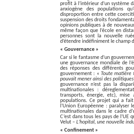
profit à l’intérieur d’un système
anxiogène des populations qu’
disproportion entre cette coerci
suspension des droits fondamenta
opinions publiques à de nouveaux
même façon que l’école en dista
personnes sont la nouvelle ruée
d’étendre indéfiniment le champ 
« Gouvernance »
Car si le fantasme d’un gouverneme
une gouvernance mondiale de l’épi
des réponses des différents go
gouvernement :
«
Toute matière 
pouvait mener ainsi des politiques
gouvernance n’est pas la dispari
multinationales : déreglementat
transports, énergie, etc), mis
populations. Ce projet qui a fai
l’Union Européenne : paralyser le
multinationales dans le cadre d’
C’est dans tous les pays de l’UE q
Velut –
L’hopital, une nouvelle indu
« Confinement »