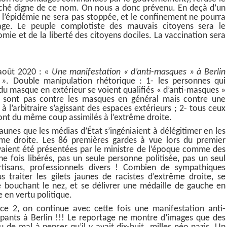
rché digne de ce nom. On nous a donc prévenu. En deçà d’un
 l’épidémie ne sera pas stoppée, et le confinement ne pourra
age. Le peuple complotiste des mauvais citoyens sera le
mie et de la liberté des citoyens dociles. La vaccination sera
 août 2020 : «
Une manifestation « d’anti-masques » à Berlin
 »
. Double manipulation rhétorique : 1- les personnes qui
 du masque en extérieur se voient qualifiés « d’anti-masques »
ne sont pas contre les masques en général mais contre une
 à l’arbitraire s’agissant des espaces extérieurs ; 2- tous ceux
sont du même coup assimilés à l’extrême droite.
jaunes que les médias d’État s’ingéniaient à délégitimer en les
rême droite. Les 86 premières gardes à vue lors du premier
aient été présentées par le ministre de l’époque comme des
ne fois libérés, pas un seule personne politisée, pas un seul
 artisans, professionnels divers ! Combien de sympathiques
 traiter les gilets jaunes de racistes d’extrême droite, se
 bouchant le nez, et se délivrer une médaille de gauche en
 en vertu politique.
nce 2, on continue avec cette fois une manifestation anti-
cipants à Berlin !!! Le reportage ne montre d’images que des