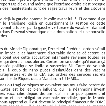
u de mal à penser qu’il y avait dix-huit milles néo nazis. Un
u reportage dit quand même que l’extrême droite c’est presque
 des manifestants sont de sages travailleurs et des citoyens
e déjà la gauche comme le voile avant lui !!! Et comme si ça
r le Troisième Reich en questionnant la gestion de cette
e voient affubler par la gauche vertueuse du vocable infamant
 dans l’arsenal sémantique de la domination, et une nouvelle
tins.
ges du Monde Diplomatique, l’excellent Frédéric Lordon s’était
on imbécile et hautement discutable dont se délectent les
u point que cette accusation infamante revienne toutes les
ce qui devrait nous alerter. Certes, on se doute qu’il existe çà
ensée politique se limite à suspecter Bill Gates de vouloir
dial à coup de nano puces dissimulées dans des vaccins
traterrestres et de la CIA aux ordres des services secrets
és sur l’Île de Pâques ou au Mandarom !!! MAIS…
ses ou tragi-comiques ne devraient pas nous faire perdre de
ates est bel et bien influent, qu’il a néanmoins investi
es vaccinales depuis dix ans, qu’il milite publiquement et
tion et une obligation vaccinale mondiale, que le Monde
ous apprend qu’il est devenu le principal financeur de l’OMS