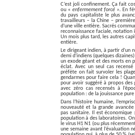
C’est joli confinement.
Ç
a fait co
ou «
enfermement forcé »
.
En fé
du pays capitaliste le plus avan
travailleurs – la Chine – premièr
d’une ville entière. Sacrés commu
reconnaissance faciale, notation 
Un mois plus tard, les autres capi
entière.
Le dirigeant indien, à partir d’un
demi d’indiens (quelques dizaines
un exode géant et des morts en pa
éclat. Avec un seul cas recensé
préfète on fait survoler les plag
gendarmes pour faire cela ! Quan
pour avoir suggéré à propos des 
avec zéro cas recensés à l’ép
population : de la jouissance pure 
Dans l’histoire humaine, l’empri
nouveauté et la grande avancée d
pas sanitaire. Il est économique 
population à des laboratoires. On
le virus H1 N1 (ou plus récemment
une semaine avant l’évaluation né
population qui, à plus de 50 % (