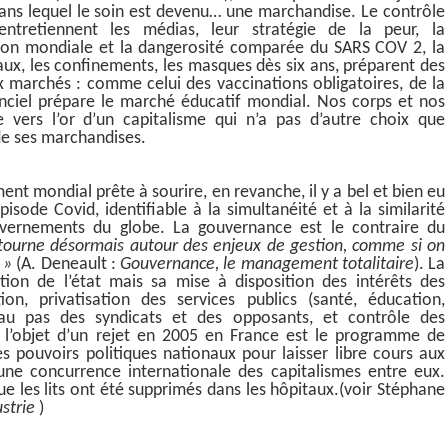
 dans lequel le soin est devenu… une marchandise. Le contrôle
entretiennent les médias, leur stratégie de la peur, la
tion mondiale et la dangerosité comparée du SARS COV 2, la
ux, les confinements, les masques dès six ans, préparent des
 marchés : comme celui des vaccinations obligatoires, de la
nciel prépare le marché éducatif mondial. Nos corps et nos
 vers l’or d’un capitalisme qui n’a pas d’autre choix que
de ses marchandises.
nt mondial prête à sourire, en revanche, il y a bel et bien eu
sode Covid, identifiable à la simultanéité et à la similarité
uvernements du globe. La gouvernance est le contraire du
tourne désormais autour des enjeux de gestion, comme si on
»
(A. Deneault :
Gouvernance, le management totalitaire
). La
tion de l’état mais sa mise à disposition des intérêts des
ion, privatisation des services publics (santé, éducation,
e au pas des syndicats et des opposants, et contrôle des
t l’objet d’un rejet en 2005 en France est le programme de
s pouvoirs politiques nationaux pour laisser libre cours aux
une concurrence internationale des capitalismes entre eux.
ue les lits ont été supprimés dans les hôpitaux.(voir Stéphane
strie
)