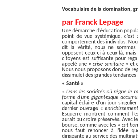
Vocabulaire de la domination, gr
par Franck Lepage
Une démarche d’éducation populai
point de vue systémique, c’est à
comportement des individus. Nous 
dit la vérité, nous ne sommes p
opposent ceux-ci à ceux-là, mais 
citoyens est suffisante pour rega
appelé une
«
crise sanitaire
»
et d
Nous nous proposons donc de regar
dissimule) des grandes tendances 
« Santé »
«
Dans les sociétés où règne le m
forme d’une gigantesque accumu
capital
éclaire d’un jour singuli
dernier ouvrage «
enrichissement
Esquerre montrent comment l’ex
aurait pu croire préservés. Avec l
bourse, comme avec les «
cat bo
nous faut renoncer à l’idée qu
dirigeante au service des multinat