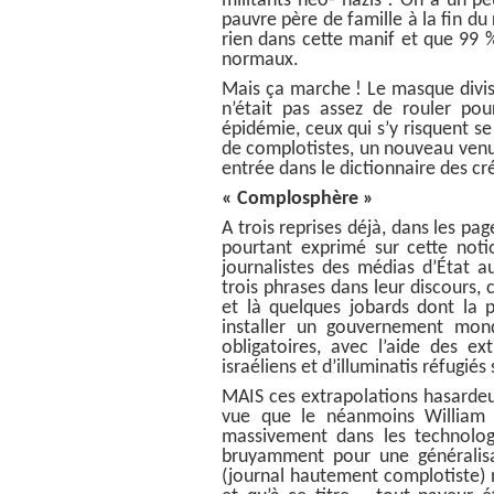
militants néo- nazis ! On a un pe
pauvre père de famille à la fin d
rien dans cette manif et que 99 %
normaux.
Mais ça marche ! Le masque divis
n’était pas assez de rouler pou
épidémie, ceux qui s’y risquent s
de complotistes, un nouveau venu
entrée dans le dictionnaire des cré
« Complosphère »
A trois reprises déjà, dans les pa
pourtant exprimé sur cette noti
journalistes des médias d’État a
trois phrases dans leur discours, 
et là quelques jobards dont la p
installer un gouvernement mon
obligatoires, avec l’aide des ex
israéliens et d’illuminatis réfugi
MAIS ces extrapolations hasardeu
vue que le néanmoins William G
massivement dans les technologi
bruyamment pour une généralisa
(journal hautement complotiste) n