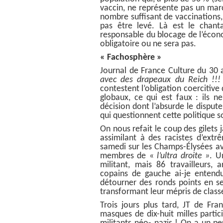
vaccin, ne représente pas un ma
nombre suffisant de vaccinations,
pas être levé. Là est le chant
responsable du blocage de l’écono
obligatoire ou ne sera pas.
« Fachosphère »
Journal de France Culture du 30
avec des drapeaux du Reich !!!
contestent l’obligation coercitive
globaux, ce qui est faux : ils 
décision dont l’absurde le dispute
qui questionnent cette politique 
On nous refait le coup des gilets 
assimilant à des racistes d’ext
samedi sur les Champs-Élysées av
membres de «
l’ultra droite »
. U
militant, mais 86 travailleurs,
copains de gauche ai-je entendus
détourner des ronds points en se
transformant leur mépris de classe
Trois jours plus tard, JT de Fra
masques de dix-huit milles parti