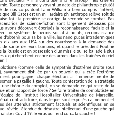
ant décideur – il a contribué à faire assouplir les critères
mie. Toute personne y voyant un acte de philanthropie plutôt
 de nos corps dont l’ami William a bien compris l’intérêt,
e que Bill Gates est un milliardaire philanthrope relève soit de
aise foi : la première se corrige, la seconde se combat. Pas
scénarios de science-fiction sont largement dépassés par
ous avons découvert éberlués la reconnaissance faciale et la
vec un système de permis social à points, reconnaissance
e d’obtenir pour sa belle ville, les nano puces intradermiques
uis dix ans aux USA sur des nourrissons à la demande des
t de santé de leurs bambins, et quand le président Poutine
e la Russie est en possession d’un missile qui se ballade à plus
s » qui cherchent encore des armes dans les traînées du ciel
en !
mplotisme (comme celle de sympathie d’extrême droite sous
»), savamment distillée par un pouvoir qui a créé l’extrême
en sert pour gagner chaque élection, a l’immense mérite de
semer la pagaille à gauche. Toute contestation de la stratégie
 une théorie du complot, on se demande ce qui reste de la
ique et un rapport de force ? Se faire traiter de complotiste en
quipe de l’Institut Hospitalier Universitaire de Marseille,
 débat contradictoire, dans lequel sont exposés calmement et
s des attendus strictement factuels et scientifiques en se
e, révèle l’étendue du désastre intellectuel d’une gauche qui
liste : Covid 19, le virus qui rend con… la gauche !