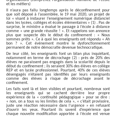
organisations (comprenez l’organisation humaine de l’école
et les métiers)
Il n’aura pas fallu longtemps après le déconfinement pour
que soit déposé à l’assemblée, le 19 mai 2020, un projet de
loi « visant à instaurer l’enseignement numérique distanciel
dans les lycées, collèges et écoles élémentaires » (1) . Pas de
surprise, le ministre a évalué le passage à l’école à distance
comme « une grande réussite ! ». Et rappelons son annonce
plus que suspecte dès le début du confinement : « Nous
sommes prêts ». Ce à quoi les enseignants ont répondu « Ah
bon ? ». Cet événement montre le dysfonctionnement
permanent de notre démocratie devenue technocratique.
De leur côté, les enseignants font un bilan plus inquiétant,
notamment en terme de décrochage (2) : près de 20% des
élèves ne paraissent pas engagés dans la scolarité depuis le
début du confinement ; ils seraient 30% des élèves en collège
REP et en lycée professionnel. Pourtant, 40% de ces élèves
désengagés n’étaient pas identifiés par leurs enseignants
comme des élèves à risque de décrochage avant le
confinement.
Les faits sont là et bien visibles et pourtant, nombreux sont
les enseignants qui se cachent derrière leur propre
expérience de la « continuité pédagogique » pour se dire :
« non, on a tous vu les limites de cela », « c’était provisoire,
juste une réaction nécessaire dans l’urgence » en refusant
d’ouvrir les yeux. Pourtant ils savent d’expérience que
chaque nouvelle modification apportée à l’école est venue