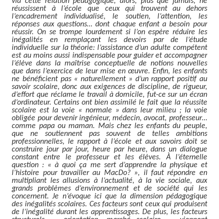
via cette relation pédagogique, alors, plus que jamais, ne
réussissent à l’école que ceux qui trouvent au dehors
l’encadrement individualisé, le soutien, l’attention, les
réponses aux questions… dont chaque enfant a besoin pour
réussir. On se trompe lourdement si l’on espère réduire les
inégalités en remplaçant les devoirs par de l’étude
individuelle sur la théorie: l’assistance d’un adulte compétent
est au moins aussi indispensable pour guider et accompagner
l’élève dans la maîtrise conceptuelle de notions nouvelles
que dans l’exercice de leur mise en œuvre. Enfin, les enfants
ne bénéficient pas « naturellement » d’un rapport positif au
savoir scolaire, donc aux exigences de discipline, de rigueur,
d’effort que réclame le travail à domicile, fut-ce sur un écran
d’ordinateur. Certains ont bien assimilé le fait que la réussite
scolaire est la voie « normale » dans leur milieu ; la voie
obligée pour devenir ingénieur, médecin, avocat, professeur…
comme papa ou maman. Mais chez les enfants du peuple,
que ne soutiennent pas souvent de telles ambitions
professionnelles, le rapport à l’école et aux savoirs doit se
construire jour par jour, heure par heure, dans un dialogue
constant entre le professeur et les élèves. À l’éternelle
question : « à quoi ça me sert d’apprendre la physique et
l’histoire pour travailler au MacDo? », il faut répondre en
multipliant les allusions à l’actualité, à la vie sociale, aux
grands problèmes d’environnement et de société qui les
concernent. Je n’évoque ici que la dimension pédagogique
des inégalités scolaires. Ces facteurs sont ceux qui produisent
de l’inégalité durant les apprentissages. De plus, les facteurs