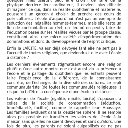
quelques filles oseront peut être choisir de faire de la
physique derrière leur ordinateur, il devient plus difficile
d’imaginer ce qui, dans sa réalité quotidienne et matérielle,
pousserait un garçon à choisir de prendre des cours de
puériculture… L’école d’aujourd’hui n’est pas un exemple de
réduction des inégalités hommes-femmes, mais elle reste un
lieu de confrontation au réel, un lieu où on peut y faire de
l’éducation basée sur les réalités vécues par le groupe classe,
constituant ainsi une micro-société d’expérimentation des
dominations et donc du développement de l’esprit critique.
Enfin la LAÏCITÉ, valeur déjà dévoyée tant elle ne sert pas à
l’accueil de toutes religions, que deviendra-t-elle avec l’école
à distance ?
Les derniers événements stigmatisant encore une religion
plutôt qu’une autre montre que c’est aussi via la présence à
l’école et le partage du quotidien que les enfants peuvent
faire l’expérience de la différence, de la connaissance
concrète, de l’échange, de la diversité des cultures. Le repli
communautariste (de toutes les communautés religieuses !)
risque fort d’être la conséquence d’une école à distance.
Les valeurs de l’école (égalité, mixité, laïcité) s’opposent à
celles de la société de consommation (séduction,
immédiateté, facilité), comme le rappelle Jean Houssaye.
Les familles évoluent dans la deuxième sphère. Il ne semble
alors pas possible de transférer les valeurs de l’école à la
maison sans qu’elles ne soient dévoyées et sans qu’alors, une
fois de plus, les parents ne soient culpabilisés de ne pas