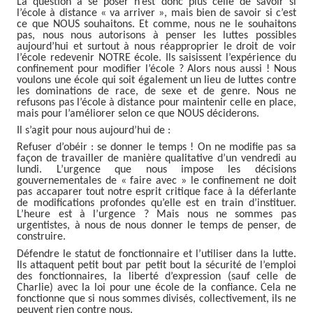
La question à se poser n’est donc plus celle de savoir si
l’école à distance « va arriver », mais bien de savoir si c’est
ce que NOUS souhaitons. Et comme, nous ne le souhaitons
pas, nous nous autorisons à penser les luttes possibles
aujourd’hui et surtout à nous réapproprier le droit de voir
l’école redevenir NOTRE école. Ils saisissent l’expérience du
confinement pour modifier l’école ? Alors nous aussi ! Nous
voulons une école qui soit également un lieu de luttes contre
les dominations de race, de sexe et de genre. Nous ne
refusons pas l’école à distance pour maintenir celle en place,
mais pour l’améliorer selon ce que NOUS déciderons.
Il s’agit pour nous aujourd’hui de :
Refuser d’obéir : se donner le temps ! On ne modifie pas sa
façon de travailler de manière qualitative d’un vendredi au
lundi. L’urgence que nous impose les décisions
gouvernementales de « faire avec » le confinement ne doit
pas accaparer tout notre esprit critique face à la déferlante
de modifications profondes qu’elle est en train d’instituer.
L’heure est à l’urgence ? Mais nous ne sommes pas
urgentistes, à nous de nous donner le temps de penser, de
construire.
Défendre le statut de fonctionnaire et l’utiliser dans la lutte.
Ils attaquent petit bout par petit bout la sécurité de l’emploi
des fonctionnaires, la liberté d’expression (sauf celle de
Charlie) avec la loi pour une école de la confiance. Cela ne
fonctionne que si nous sommes divisés, collectivement, ils ne
peuvent rien contre nous.