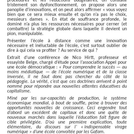
procédures et les réductions budgétaires, on constate
tristement son dysfonctionnement, on propose alors une
panoplie d’innovations, et on peut alors affirmer « vous voyez
bien que ce sera mieux ensuite et qu’on n’a pas le choix,
messieurs dames ». En état de souffrance profonde, le
dominé n’a plus les ressources nécessaires pour cerner (et
combattre) la stratégie globale dans laquelle il devient un
pion, manipulable.
Présenter l’école à distance comme une innovation
nécessaire et inéluctable de l’école, c’est surtout oublier de
dire à qui cela va profiter ? Au service de qui ?
Extrait d’une conférence de Nico Hirtt, professeur et
essayiste Belge, chargé d’étude pour l’association Appel pour
une école démocratique : «
Pour comprendre le succès — au
moins médiatique — de l’école numérique et de la classe
inversée, il ne faut donc pas chercher du côté de la
pédagogie. La vérité, c’est que ces doctrines arrivent à point
nommé pour répondre aux nouvelles attentes éducatives du
capitalisme.
Miné par les sur-capacités de production, le système
économique mondial, à bout de souffle, peine à trouver des
opportunités nouvelles de croissance. Ceci engendre tout
d’abord un excédent de capitaux et donc une quête de
nouveaux marchés dans laquelle l’éducation fait figure de
cible privilégiée. D’où une première explication, toute
élémentaire, du discours sur l’ « indispensable virage
numérique » d’une école convoitée par les Gafam.