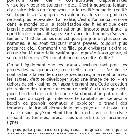
pourront créer des « communautés d’apprenantes
virtuelles » pour se soutenir » etc… C’est à nouveau, tentant
d’y croire. Mais en s’appuyant sur la réalité actuelle, réalité
sur laquelle va s’appuyer ces évolutions, alors ces arguments
ne sont plus recevables. La réalité, c’est qu’on se bat encore
dans le monde pour la scolarisation des filles et que c’est
bien la question de la scolarisation qui importe autant que la
question des apprentissages. En France, les femmes réalisent
toujours 1h30 de tâches domestiques par jour de plus que les
hommes, elles sont toujours moins payées, toujours plus
précaires etc… Comment une fille, peut envisager s’extraire
d’une réalité matérielle systémique imposée à son genre, si
son quotidien est d’être maintenue dans cette réalité ?
On sait également que les réseaux sociaux sont pour les
jeunes des marqueurs de genre (selfis, nudes, …). Ne plus se
confronter à la réalité du corps des autres, à la relation avec
les autres, c’est se développer avec une image de soi « en
dehors de soi » qui ne leur appartiennent pas. Cette question
de la place des femmes dans notre société, du rôle que doit
jouer l’école dans la lutte contre la domination patriarcale,
n’est pas un sujet qui intéresse le capitalisme. Celui-ci a
besoin de pouvoir continuer à exploiter le travail des
femmes : le travail domestique non payé et le travail du
« care » sous-payé (on vient bien de la voir avec cette crise :
ce sont les femmes, précarisées qui ont été en première
ligne).
Et puis juste pour rire un peu, nous imaginons bien que si