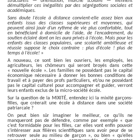
structurels — orientation, marché scolaire — viennent
démultiplier ces inégalités par des ségrégations sociales et
académiques.
Sans doute l’école à distance convient-elle assez bien aux
enfants issus des classes supérieures et moyennes, qui
peuvent ainsi jouir d’un rythme de vie plus confortable, tout
en bénéficiant à domicile de l’aide, de l’encadrement, du
soutien éclairé dont on les aura privés à l’école. Mais pour les
enfants des classes populaires, une scolarité ambitieuse et
réussie suppose le choix contraire : plus d’école ! plus de
temps à l’école!
»
A nouveau, ce sont bien les ouvriers, les employés, les
agriculteurs, les chômeurs qui seront broyés dans cette
« nouvelle école ». Les familles ne possédant pas le capital
économique nécessaire à donner les bonnes conditions de
travail et à payer des profs particuliers, et/ou ne possédant
pas le capital culturel pour accompagner et guider, verront
leurs enfants exclus de la micro-société école.
Sur la question de la MIXITÉ, entendez ici la mixité garçons-
filles, que créerait une école à distance dans une société
patriarcale ?
On peut bien sûr imaginer le meilleur, ce qu’ils ne
manqueront pas de défendre, comme par exemple « que
c’est formidable pour les filles, car elles vont enfin pouvoir
s’intéresser aux filières scientifiques sans avoir peur de se
retrouver seule au milieu de garçon », ou bien « qu’elles