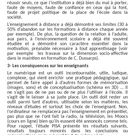
réussir seuls, ce que l’institution a déjà bien du mal à porter,
faute de moyens, faute de confiance en ceux qui la font,
faute de projet politique de la place de l’école dans la
société.
L’enseignement à distance a déjà démontré ses limites (30 à
50% d’abandon sur les formations à distance chaque année
par exemple). De plus, la question de la relation à l’adulte,
aux pairs, à l’environnement scolaire a déjà été souvent
étudiée et a démontré son caractère essentiel dans la
motivation, préalable nécessaire à tout apprentissage (voir
par exemple les travaux sur la dimension socio-affective
dans le maintien en formation de C. Dussarps).
3- Les conséquences sur les enseignants
Le numérique est un outil incontournable, utile, ludique,
complexe, qui vient enrichir une pratique pédagogique, qui
permet de faire appel à d’autres formes de mémorisation
(images, sons) et de conceptualisation (schéma en 3D) … Il
ne s’agit pas de ne pas ou de ne plus l’utiliser à l’école. Il
s’agit de le laisser à sa juste place. Un outil doit rester un
outil parmi tant d’autres, utilisable selon les matières, les
niveaux d’études et surtout les choix de l’enseignant. Non,
l’ordinateur ne remplacera pas l’enseignement en présentiel,
pas plus que ne l’ont fait la radio, la télévision, les Moocs
(cours en ligne) bien qu’ils eussent été annoncés comme tels.
Pour rappel, l’étude PISA présente les résultats suivants,
résultats toujours minorés dans les conclusions ou