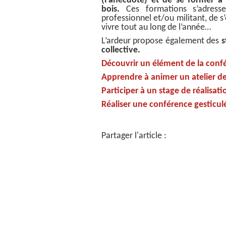
(l’anecdote) et de se former à 
bois.
Ces formations s’adress
professionnel et/ou militant, de 
vivre tout au long de l’année…
L’ardeur
propose
également
des
s
collective.
Découvrir un élément de la confé
Apprendre à animer un atelier de
Participer à u
n
stage de réalisati
Réaliser une conférence gesticulé
Partager l'article :